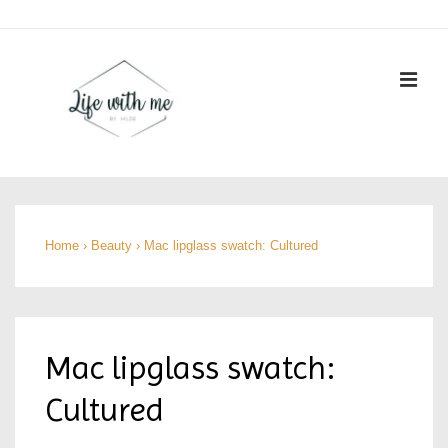
↓
Doorgaan
naar
ME
hoofdinhoud
Hoofd
navigatie
Home
›
Beauty
›
Mac lipglass swatch: Cultured
Mac lipglass swatch:
Cultured