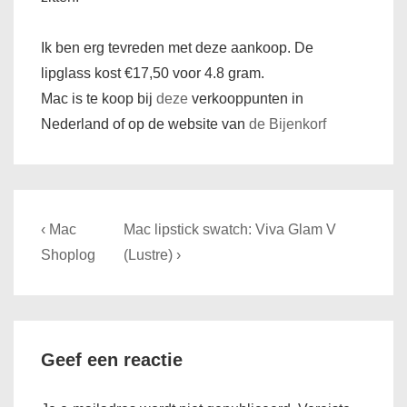
Ik ben erg tevreden met deze aankoop. De
lipglass kost €17,50 voor 4.8 gram.
Mac is te koop bij
deze
verkooppunten in
Nederland of op de website van
de Bijenkorf
Bericht
Previous
Next
‹ Mac
Mac lipstick swatch: Viva Glam V
navigatie
Post
Post
Shoplog
(Lustre) ›
is
is
Geef een reactie