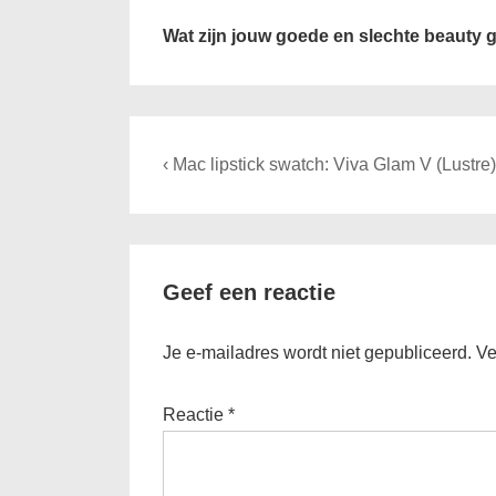
Wat zijn jouw goede en slechte beauty
Bericht
Previous
‹ Mac lipstick swatch: Viva Glam V (Lustre)
navigatie
Post
is
Geef een reactie
Je e-mailadres wordt niet gepubliceerd.
Ve
Reactie
*