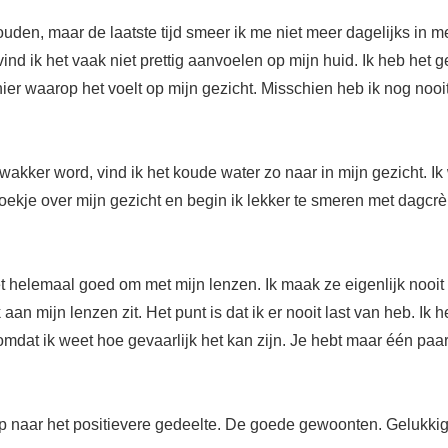
ouden, maar de laatste tijd smeer ik me niet meer dagelijks in m
vind ik het vaak niet prettig aanvoelen op mijn huid. Ik heb het 
er waarop het voelt op mijn gezicht. Misschien heb ik nog nooit
ik wakker word, vind ik het koude water zo naar in mijn gezicht. I
ekje over mijn gezicht en begin ik lekker te smeren met dagcr
et helemaal goed om met mijn lenzen. Ik maak ze eigenlijk nooit s
aan mijn lenzen zit. Het punt is dat ik er nooit last van heb. Ik
, omdat ik weet hoe gevaarlijk het kan zijn. Je hebt maar één pa
op naar het positievere gedeelte. De goede gewoonten. Gelukk