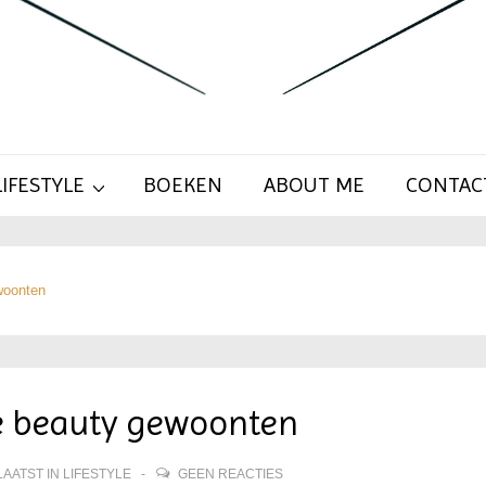
LIFESTYLE
BOEKEN
ABOUT ME
CONTAC
woonten
te beauty gewoonten
AATST IN
LIFESTYLE
GEEN REACTIES