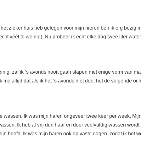
 het ziekenhuis heb gelegen voor mijn nieren ben ik erg bezig m
cht véél te weinig). Nu probeer ik echt elke dag twee liter water
einig, zal ik ’s avonds nooit gaan slapen met enige vorm van mak
ik me altijd dat als ik het ’s avonds niet doe, het de volgende oc
k te wassen. Ik was mijn haren ongeveer twee keer per week. Mij
e wassen. Ik heb al vrij dun haar en door veelvuldig wassen word
ijn hoofd. Ik was mijn haren ook op vaste dagen, zodat ik het 