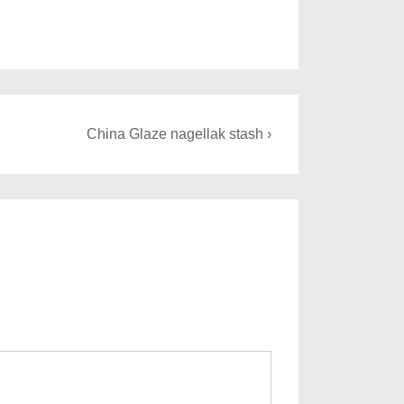
Next
China Glaze nagellak stash ›
Post
is