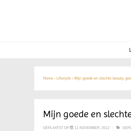
Hoofd
navigatie
Home
›
Lifestyle
›
Mijn goede en slechte beauty ge
Mijn goede en slech
GEPLAATST OP
11 NOVEMBER, 2012
GEPL