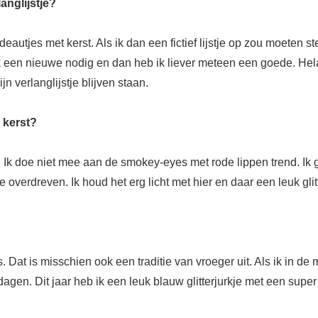
anglijstje?
adeautjes met kerst. Als ik dan een fictief lijstje op zou moete
 een nieuwe nodig en dan heb ik liever meteen een goede. Helaa
n verlanglijstje blijven staan.
 kerst?
ok. Ik doe niet mee aan de smokey-eyes met rode lippen trend. Ik
e overdreven. Ik houd het erg licht met hier en daar een leuk glitt
s. Dat is misschien ook een traditie van vroeger uit. Als ik in d
stdagen. Dit jaar heb ik een leuk blauw glitterjurkje met een supe