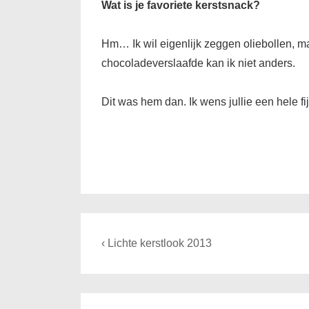
Wat is je favoriete kerstsnack?
Hm… Ik wil eigenlijk zeggen oliebollen, maa
chocoladeverslaafde kan ik niet anders.
Dit was hem dan. Ik wens jullie een hele fi
Bericht
Previous
‹ Lichte kerstlook 2013
navigatie
Post
is