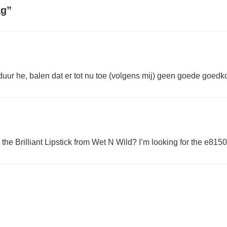
ag
”
uur he, balen dat er tot nu toe (volgens mij) geen goede goedk
he Brilliant Lipstick from Wet N Wild? I’m looking for the e815