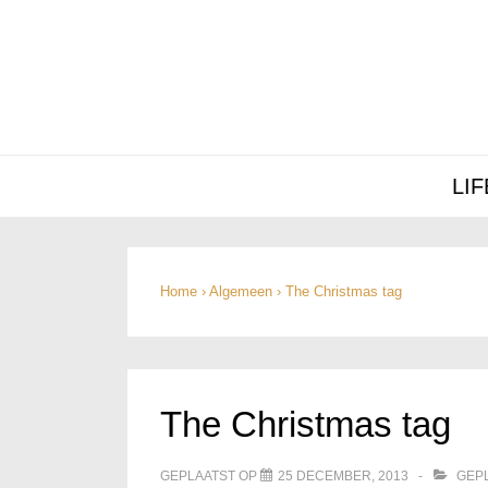
Hoofd
LI
navigatie
Home
›
Algemeen
›
The Christmas tag
The Christmas tag
GEPLAATST OP
25 DECEMBER, 2013
GEPL