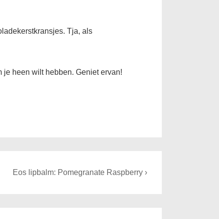
oladekerstkransjes. Tja, als
m je heen wilt hebben. Geniet ervan!
Next
Eos lipbalm: Pomegranate Raspberry ›
Post
is