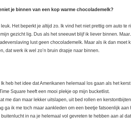
f geniet je binnen van een kop warme chocolademelk?
uk. Het beperkt je altijd zo. Ik vind het niet prettig om auto te r
 mijn gezicht lig. Dus als het sneeuwt blijf ik liever binnen. Ma
deverslaving lust geen chocolademelk. Maar als ik dan moet k
, dat werk ik wel zo’n bruin drapje naar binnen.
. Ik heb het idee dat Amerikanen helemaal los gaan als het kerst
Time Square heeft een mooi plekje op mijn bucketlist.
laat me dan maar lekker uitslapen, uit bed rollen en kerstontbij
g ga ik me toch maar aankleden om een beetje fatsoenlijk aan h
 buitenlucht in na je helemaal vol gevreten te hebben aan al dat