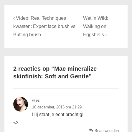
Bericht
Previous
Next
‹ Video: Real Techniques
Wet ’n Wild:
navigatie
Post
Post
kwasten: Expert face brush vs.
Walking on
is
is
Buffing brush
Eggshells ›
2 reacties op “
Mac mineralize
skinfinish: Soft and Gentle
”
wies
16 december, 2013 om 21:29
Hij staat je echt prachtig!
<3
Beantwoorden