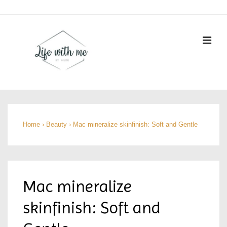
↓
Doorgaan
naar
ME
hoofdinhoud
Hoofd
navigatie
Home
›
Beauty
›
Mac mineralize skinfinish: Soft and Gentle
Mac mineralize
skinfinish: Soft and