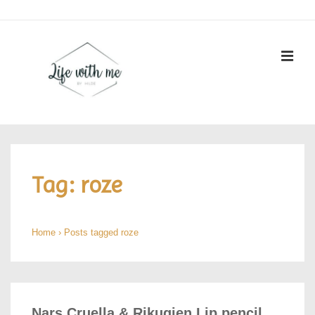
↓
Doorgaan
naar
ME
hoofdinhoud
Hoofd
navigatie
Tag:
roze
Home
›
Posts tagged roze
Nars Cruella & Rikugien Lip pencil