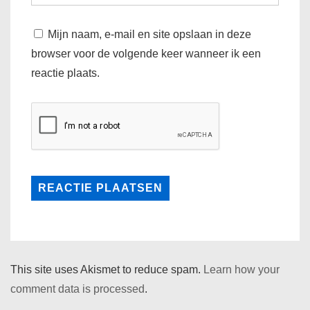
Mijn naam, e-mail en site opslaan in deze
browser voor de volgende keer wanneer ik een
reactie plaats.
This site uses Akismet to reduce spam.
Learn how your
comment data is processed
.