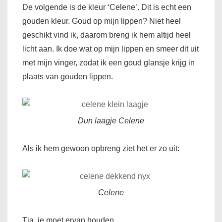
De volgende is de kleur ‘Celene’. Dit is echt een
gouden kleur. Goud op mijn lippen? Niet heel
geschikt vind ik, daarom breng ik hem altijd heel
licht aan. Ik doe wat op mijn lippen en smeer dit uit
met mijn vinger, zodat ik een goud glansje krijg in
plaats van gouden lippen.
Dun laagje Celene
Als ik hem gewoon opbreng ziet het er zo uit:
Celene
Tja, je moet ervan houden.