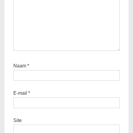
Naam
*
E-mail
*
Site