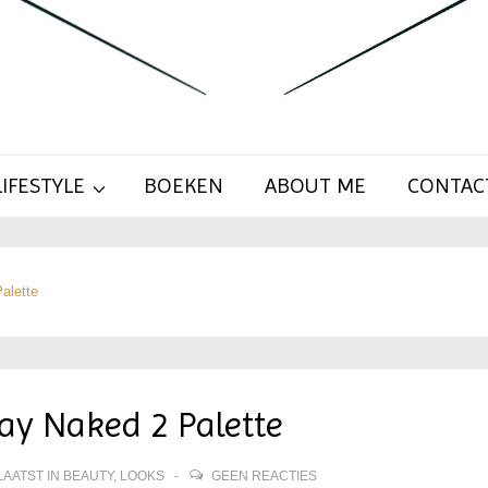
LIFESTYLE
BOEKEN
ABOUT ME
CONTAC
alette
y Naked 2 Palette
AATST IN
BEAUTY
,
LOOKS
GEEN REACTIES