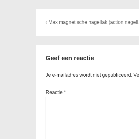
Bericht
Previous
‹ Max magnetische nagellak (action nagell
navigatie
Post
is
Geef een reactie
Je e-mailadres wordt niet gepubliceerd.
Ve
Reactie
*