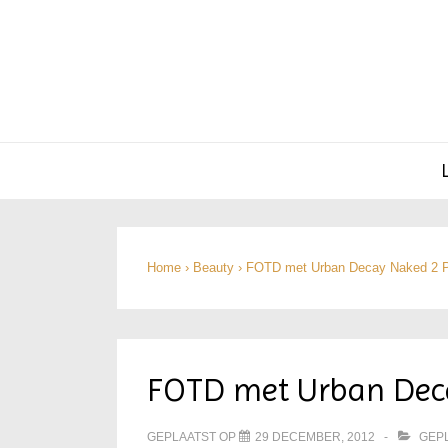
Hoofd
navigatie
Home
›
Beauty
›
FOTD met Urban Decay Naked 2 P
FOTD met Urban Deca
GEPLAATST OP
29 DECEMBER, 2012
GEPL