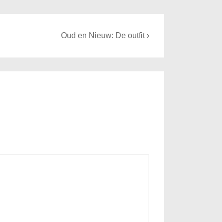
Next
Oud en Nieuw: De outfit ›
Post
is