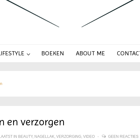
LIFESTYLE
BOEKEN
ABOUT ME
CONTAC
en
n en verzorgen
AATST IN
BEAUTY
,
NAGELLAK
,
VERZORGING
,
VIDEO
GEEN REACTIES