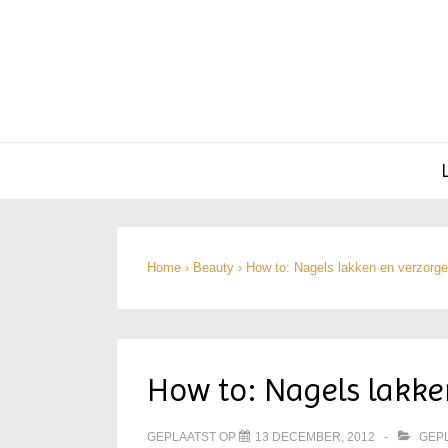
Hoofd
navigatie
Home
›
Beauty
›
How to: Nagels lakken en verzorg
How to: Nagels lakke
GEPLAATST OP
13 DECEMBER, 2012
GEPL