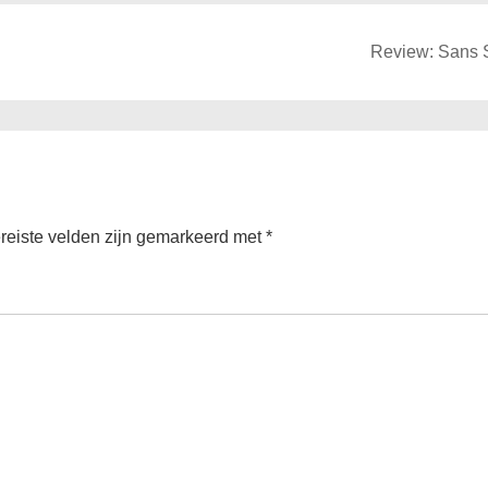
Next
Review: Sans S
Post
is
reiste velden zijn gemarkeerd met
*