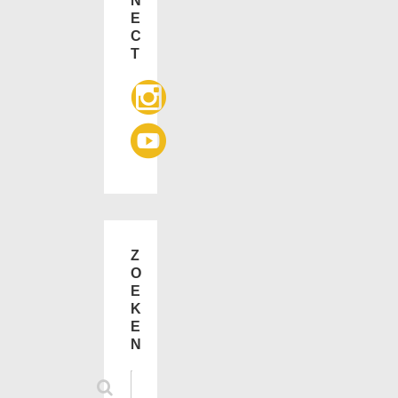
N
E
C
T
Z
O
E
K
E
N
Zoek