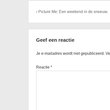
Bericht
Previous
‹ Picture Me: Een weekend in de sneeuw.
navigatie
Post
is
Geef een reactie
Je e-mailadres wordt niet gepubliceerd.
Ve
Reactie
*