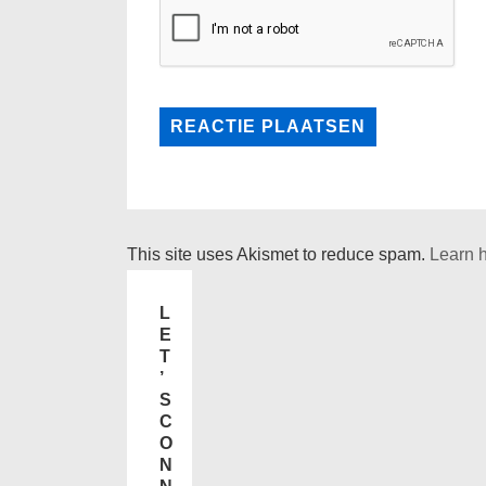
This site uses Akismet to reduce spam.
Learn 
L
E
T
’
S
C
O
N