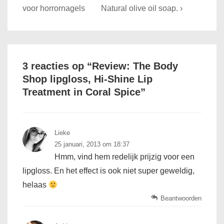
navigatie
Post
Post
voor horrornagels
Natural olive oil soap. ›
is
is
3 reacties op “
Review: The Body
Shop lipgloss, Hi-Shine Lip
Treatment in Coral Spice
”
Lieke
25 januari, 2013 om 18:37
Hmm, vind hem redelijk prijzig voor een
lipgloss. En het effect is ook niet super geweldig,
helaas
Beantwoorden