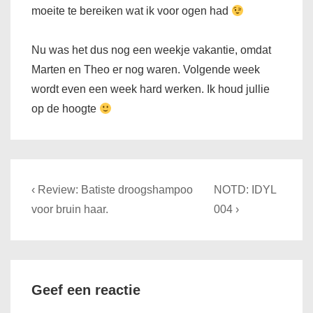
moeite te bereiken wat ik voor ogen had
Nu was het dus nog een weekje vakantie, omdat
Marten en Theo er nog waren. Volgende week
wordt even een week hard werken. Ik houd jullie
op de hoogte
Bericht
Previous
Next
‹ Review: Batiste droogshampoo
NOTD: IDYL
navigatie
Post
Post
voor bruin haar.
004 ›
is
is
Geef een reactie