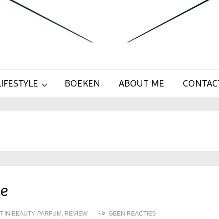
LIFESTYLE
BOEKEN
ABOUT ME
CONTAC
ce
T IN
BEAUTY
,
PARFUM
,
REVIEW
GEEN REACTIES