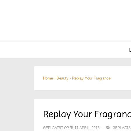
Hoofd
navigatie
Home
›
Beauty
›
Replay Your Fragrance
Replay Your Fragran
GEPLAATST OP
11 APRIL, 2013
GEPLAATS