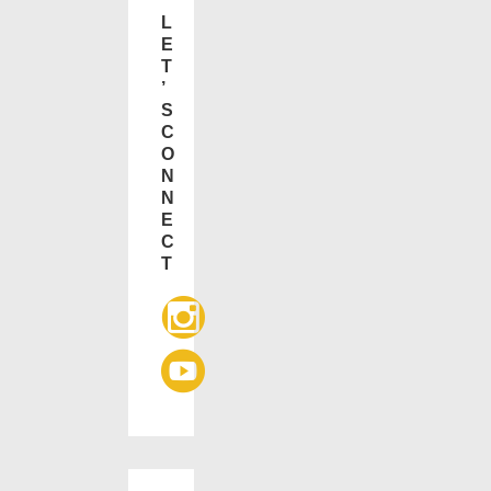
L
E
T
’
S
C
O
N
N
E
C
T