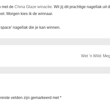
n met de
China Glaze winactie.
Wil jij dit prachtige nagellak ui
kel. Morgen kies ik de winnaar.
 space’ nagellak die je kan winnen.
Next
Wet ’n Wild: Meg
Post
is
reiste velden zijn gemarkeerd met
*