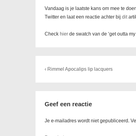
Vandaag is je laatste kans om mee te doe
Twitter en laat een reactie achter bij
dit
arti
Check
hier
de swatch van de ‘get outta my
Bericht
Previous
‹ Rimmel Apocalips lip lacquers
navigatie
Post
is
Geef een reactie
Je e-mailadres wordt niet gepubliceerd.
Ve