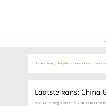
Hoofd
navigatie
Home
›
Beauty
›
Nagellak
›
Laatste kans: China Gla
Laatste kans: China 
GEPLAATST OP
9 MEI, 2013
GEPLAATST I