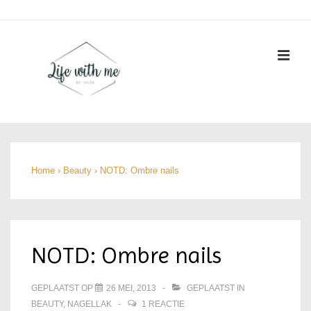
↓
Doorgaan
naar
ME
hoofdinhoud
Hoofd
navigatie
Home
›
Beauty
›
NOTD: Ombre nails
NOTD: Ombre nails
GEPLAATST OP
26 MEI, 2013
GEPLAATST IN
BEAUTY
,
NAGELLAK
1 REACTIE