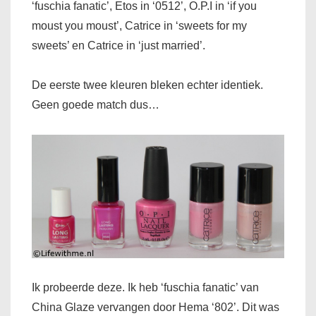
‘fuschia fanatic’, Etos in ‘0512’, O.P.I in ‘if you
moust you moust’, Catrice in ‘sweets for my
sweets’ en Catrice in ‘just married’.
De eerste twee kleuren bleken echter identiek.
Geen goede match dus…
Ik probeerde deze. Ik heb ‘fuschia fanatic’ van
China Glaze vervangen door Hema ‘802’. Dit was