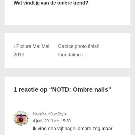
Wat vindt jij van de ombre trend?
Bericht
Previous
Next
‹ Picture Me: Mei
Catrice photo finish
navigatie
Post
Post
2013
foundation ›
is
is
1 reactie op “
NOTD: Ombre nails
”
HaveYourOwnStyle
4 juni, 2013 om 15:30
Ik vind een vijf nagel ombre zeg maar