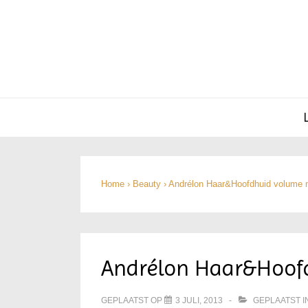
Hoofd
navigatie
Home
›
Beauty
›
Andrélon Haar&Hoofdhuid volume
Andrélon Haar&Hoof
GEPLAATST OP
3 JULI, 2013
GEPLAATST I