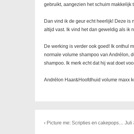
gebruikt, aangezien het schuim makkelijk t
Dan vind ik de geur echt heerlijk! Deze is n
altijd vast. Ik vind het dan geweldig als i
De werking is verder ook goed! Ik onthul me
normale volume shampoo van Andrélon, dus 
shampoo. Ik merk echt dat hij wat doet vo
Andrélon Haar&Hoofdhuid volume maxx kos
Bericht
Previous
‹ Picture me: Scripties en cakepops… Juli
navigatie
Post