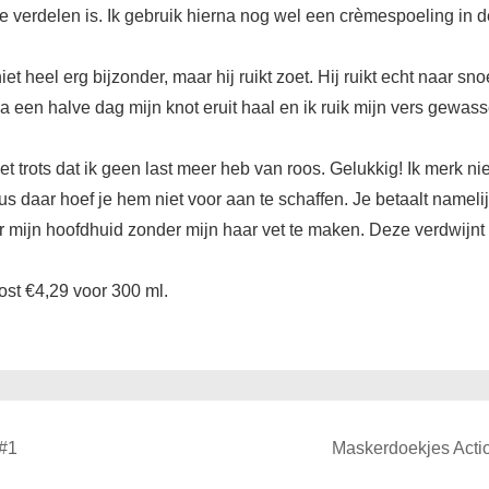
e verdelen is. Ik gebruik hierna nog wel een crèmespoeling in d
iet heel erg bijzonder, maar hij ruikt zoet. Hij ruikt echt naar 
k na een halve dag mijn knot eruit haal en ik ruik mijn vers gewa
t trots dat ik geen last meer heb van roos. Gelukkig! Ik merk ni
daar hoef je hem niet voor aan te schaffen. Je betaalt nameli
or mijn hoofdhuid zonder mijn haar vet te maken. Deze verdwijn
t €4,29 voor 300 ml.
Next
 #1
Maskerdoekjes Actio
Post