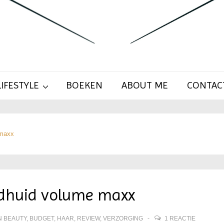
LIFESTYLE
BOEKEN
ABOUT ME
CONTAC
 maxx
dhuid volume maxx
N
BEAUTY
,
BUDGET
,
HAAR
,
REVIEW
,
VERZORGING
1 REACTIE