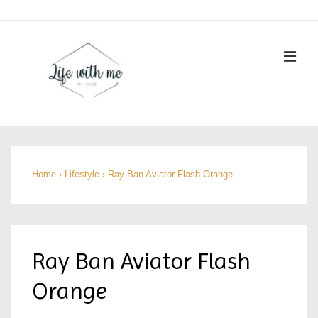
↓
Doorgaan
naar
ME
hoofdinhoud
Hoofd
navigatie
Home
›
Lifestyle
›
Ray Ban Aviator Flash Orange
Ray Ban Aviator Flash
Orange