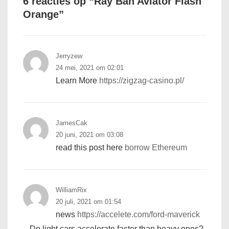
6 reacties op “
Ray Ban Aviator Flash
Orange
”
Jerryzew
24 mei, 2021 om 02:01
Learn More
https://zigzag-casino.pl/
JamesCak
20 juni, 2021 om 03:08
read this post here
borrow Ethereum
WilliamRix
20 juli, 2021 om 01:54
news
https://accelete.com/ford-maverick
– Do light cars accelerate faster than heavy ones?