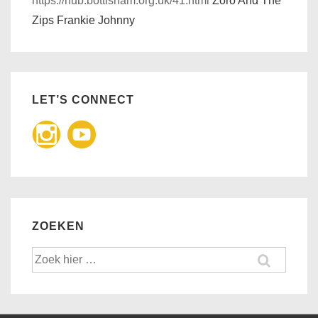
https://hub.bottisham.org.uk/41.html
Zoro And The
Zips Frankie Johnny
LET’S CONNECT
ZOEKEN
Zoek
naar: