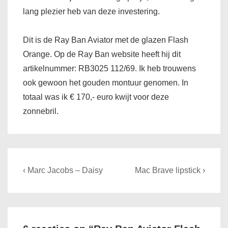
lang plezier heb van deze investering.
Dit is de Ray Ban Aviator met de glazen Flash
Orange. Op de Ray Ban website heeft hij dit
artikelnummer: RB3025 112/69. Ik heb trouwens
ook gewoon het gouden montuur genomen. In
totaal was ik € 170,- euro kwijt voor deze
zonnebril.
Bericht
Previous
Next
‹ Marc Jacobs – Daisy
Mac Brave lipstick ›
navigatie
Post
Post
is
is