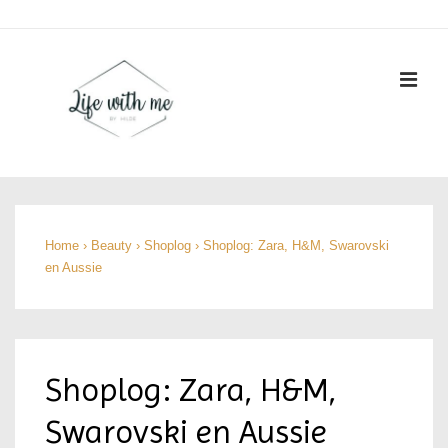
↓
Doorgaan
naar
ME
hoofdinhoud
Hoofd
navigatie
Home
›
Beauty
›
Shoplog
›
Shoplog: Zara, H&M, Swarovski
en Aussie
Shoplog: Zara, H&M,
Swarovski en Aussie