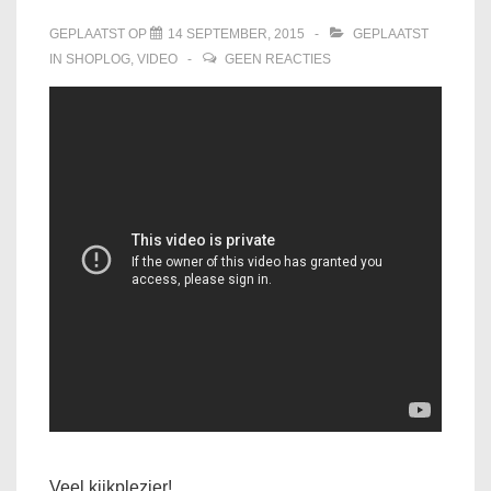
GEPLAATST OP
14 SEPTEMBER, 2015
GEPLAATST
IN
SHOPLOG
,
VIDEO
GEEN REACTIES
Veel kijkplezier!