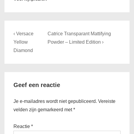
Bericht
Previous
Next
‹ Versace
Catrice Transparant Mattifying
navigatie
Post
Post
Yellow
Powder – Limited Edition ›
is
is
Diamond
Geef een reactie
Je e-mailadres wordt niet gepubliceerd.
Vereiste
velden zijn gemarkeerd met
*
Reactie
*