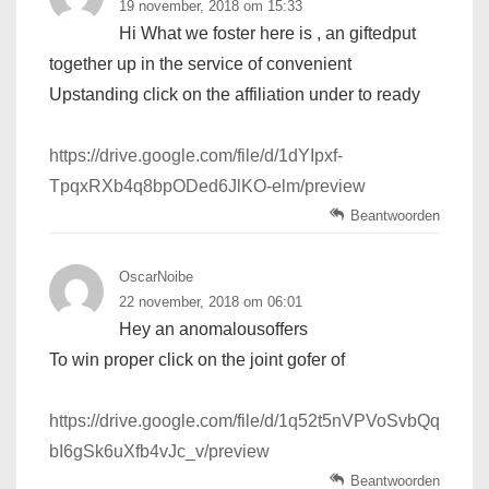
19 november, 2018 om 15:33
Hi What we foster here is , an giftedput
together up in the service of convenient
Upstanding click on the affiliation under to ready
https://drive.google.com/file/d/1dYIpxf-
TpqxRXb4q8bpODed6JlKO-elm/preview
Beantwoorden
OscarNoibe
22 november, 2018 om 06:01
Hey an anomalousoffers
To win proper click on the joint gofer of
https://drive.google.com/file/d/1q52t5nVPVoSvbQq
bI6gSk6uXfb4vJc_v/preview
Beantwoorden