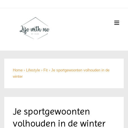
↓
Doorgaan
naar
ME
hoofdinhoud
Hoofd
navigatie
Home
›
Lifestyle
›
Fit
›
Je sportgewoonten volhouden in de
winter
Je sportgewoonten
volhouden in de winter