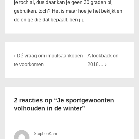
je toch al, dus daar kan je geen 30 graden bij
gebruiken, toch? Het is maar hoe je het bekijkt en
de enige die dat bepaalt, ben jij.
Bericht
Previous
Next
‹ Dé vraag om impulsaankopen
A lookback on
navigatie
Post
Post
te voorkomen
2018… ›
is
is
2 reacties op “
Je sportgewoonten
volhouden in de winter
”
StephenKam