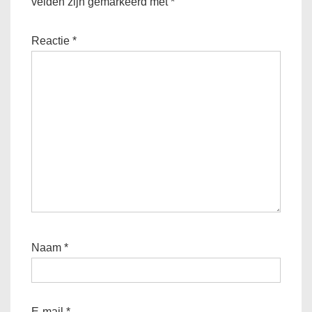
velden zijn gemarkeerd met
*
Reactie
*
Naam
*
E-mail
*