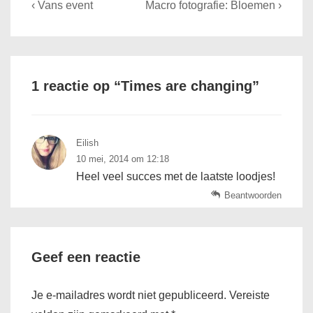
Bericht
Previous
Next
‹ Vans event
Macro fotografie: Bloemen ›
navigatie
Post
Post
is
is
1 reactie op “
Times are changing
”
Eilish
10 mei, 2014 om 12:18
Heel veel succes met de laatste loodjes!
Beantwoorden
Geef een reactie
Je e-mailadres wordt niet gepubliceerd.
Vereiste