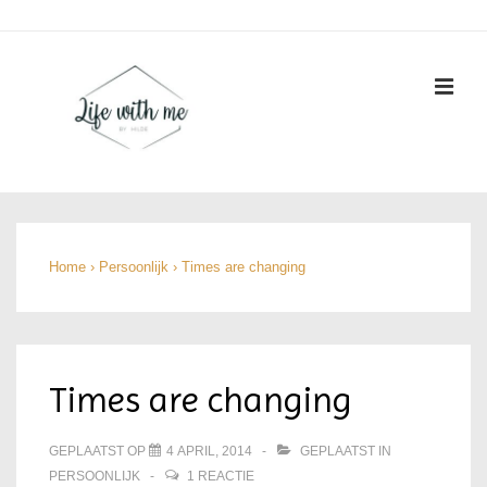
↓
Doorgaan
naar
ME
hoofdinhoud
Hoofd
navigatie
Home
›
Persoonlijk
›
Times are changing
Times are changing
GEPLAATST OP
4 APRIL, 2014
GEPLAATST IN
PERSOONLIJK
1 REACTIE