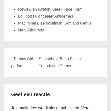
Review en swatch: Sleek Face Form
Lollipops Concealer Anticernes
Mac mineralize skinfinish: Soft and Gentle
Nars Albatross
Bericht
Previous
Next
‹ Tommy Girl
Smashbox Photo Finish
navigatie
Post
Post
parfum
Foundation Primer ›
is
is
Geef een reactie
Je e-mailadres wordt niet gepubliceerd.
Vereiste